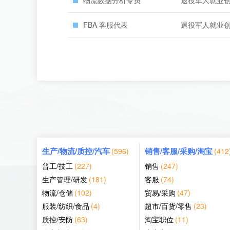
物流数据分析专员
退役军人就业
FBA 客服代表
退役军人就业
生产/物流/质控/汽车
销售/客服/采购/淘宝
(596)
(412
普工/技工
(227)
销售
(247)
生产管理/研发
(181)
客服
(74)
物流/仓储
(102)
贸易/采购
(47)
服装/纺织/食品
(4)
超市/百货/零售
(23)
质控/安防
(63)
淘宝职位
(11)