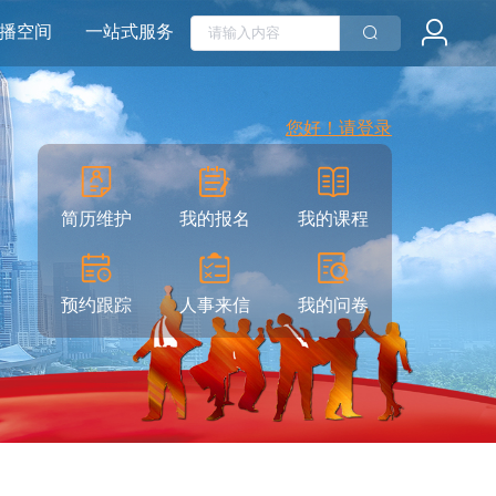
播空间
一站式服务
您好！请登录
简历维护
我的报名
我的课程
预约跟踪
人事来信
我的问卷